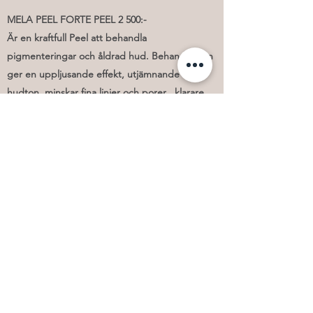
MELA PEEL FORTE PEEL 2 500:-
Är en kraftfull Peel att behandla
pigmenteringar och åldrad hud. Behandlingen
ger en uppljusande effekt, utjämnande
hudton, minskar fina linjer och porer , klarare
hud med glow och förbättrad hudstruktur.Mela
Peel forte utförs i en kur om 1-2 behandlingar
med en månads intervall.En speciellt anpassad
kräm Mela cream ingår i din första behandling
för optimalt resultat värde 1200:-
För bästa resultat rekommenderar vi att
använda Dermaceutics hudvårdsprodukter
under & efter avslutad kur.
(inkl. Mela cream värde 1295:-)
Boka nu