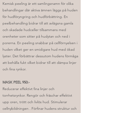
Kemisk peeling är ett samlingsnamn för olika
behandlingar där aktiva ämnen läggs på huden
för hudföryngring och hudförbättring. En
peelbehandling bidrar till att avlägsna gamla
och skadade hudceller tillsammans med
orenheter som sitter på hudytan och ned i
porerna. En peeling snabbar på cellförnyelsen i
huden vilket ger en smidigare hud med ökad
lyster. Det förbättrar dessutom hudens förmåga
att behålla fukt vilket bidrar till att dämpa linjer
och fina rynkor.
MASK PEEL 950:-
Reducerar effektivt fina linjer och
torrhetsrynkor. Rengör och fräschar effektivt
upp oren, trött och livlös hud. Stimulerar
cellnybildningen . Förfinar hudens struktur och