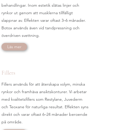
behandlingar. Inom estetik slätas linjer och
rynkor ut genom att musklerna tillfälligt
slappnar av. Effekten varar oftast 3–6 månader.
Botox används även vid tandpressning och
överdriven svettning.
Läs mer
Fillers
Fillers används för att återskapa volym, minska
rynkor och framhäva ansiktskonturer. Vi arbetar
med kvalitetsfillers som Restylane, Juvederm
och Teoxane för naturliga resultat. Effekten syns
direkt och varar oftast 6–24 månader beroende
på område.