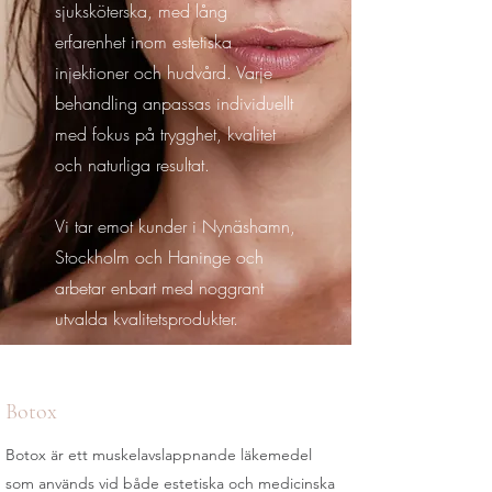
sjuksköterska, med lång
erfarenhet inom estetiska
injektioner och hudvård. Varje
behandling anpassas individuellt
med fokus på trygghet, kvalitet
och naturliga resultat.
Vi tar emot kunder i Nynäshamn,
Stockholm och Haninge och
arbetar enbart med noggrant
utvalda kvalitetsprodukter.
Botox
Botox är ett muskelavslappnande läkemedel
som används vid både estetiska och medicinska