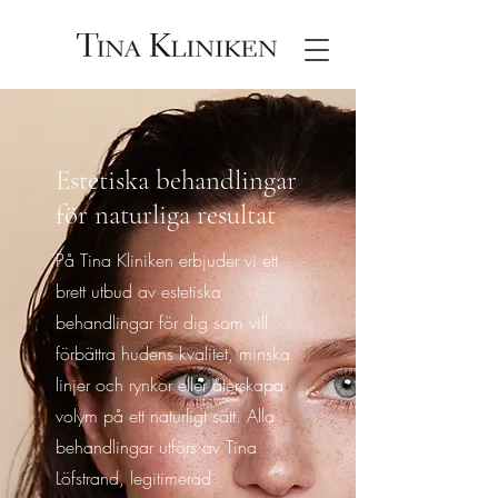
Estetiska behandlingar
för naturliga resultat
På Tina Kliniken erbjuder vi ett
brett utbud av estetiska
behandlingar för dig som vill
förbättra hudens kvalitet, minska
linjer och rynkor eller återskapa
volym på ett naturligt sätt. Alla
behandlingar utförs av Tina
Löfstrand, legitimerad