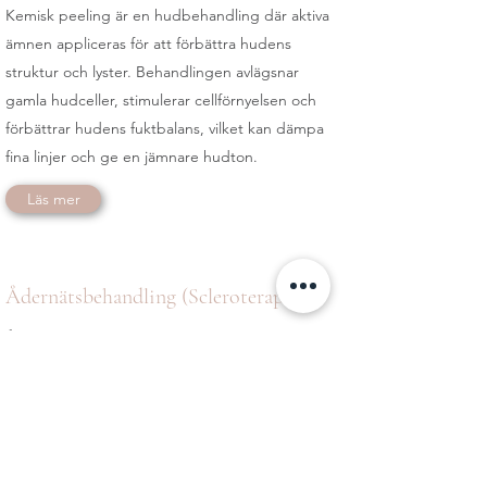
Kemisk peeling är en hudbehandling där aktiva
ämnen appliceras för att förbättra hudens
struktur och lyster. Behandlingen avlägsnar
gamla hudceller, stimulerar cellförnyelsen och
förbättrar hudens fuktbalans, vilket kan dämpa
fina linjer och ge en jämnare hudton.
Läs mer
Ådernätsbehandling (Scleroterapi)
Ådernätsbehandling sker med scleroterapi, en
injektionsbehandling som används för att
reducera spindelnätsliknande blodkärl. Ett
preparat injiceras i ådernätet så att kärlet sluter
sig och successivt bleknar. Resultatet utvecklas
gradvis under 1–3 månader.